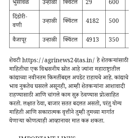
भुसावळ
उन्हाळी
क्विंटल
29
600
60
दिंडोरी-
उन्हाळी
क्विंटल
4182
500
15
वणी
वैजापूर
उन्हाळी
क्विंटल
4913
350
12
शेवटी https://agrinews24tas.in/ हे शेतकर्‍यांसाठी
माहितीचा एक विश्वसनीय स्रोत आहे ज्यांना महाराष्ट्रातील
कांद्याच्या नवीनतम किमतींबद्दल अपडेट राहायचे आहे. कांद्याचे
भाव नुकतेच घसरले असूनही, आम्ही शेतकर्‍यांना आशावादी
राहण्यासाठी आणि चांगले काम सुरू ठेवण्यास प्रोत्साहित
करतो. लक्षात ठेवा, बाजार सतत बदलत असतो, परंतु योग्य
माहिती आणि सकारात्मक वृत्तीने तुम्ही तुमच्या मार्गात
येणाऱ्या कोणत्याही आव्हानावर मात करू शकता.