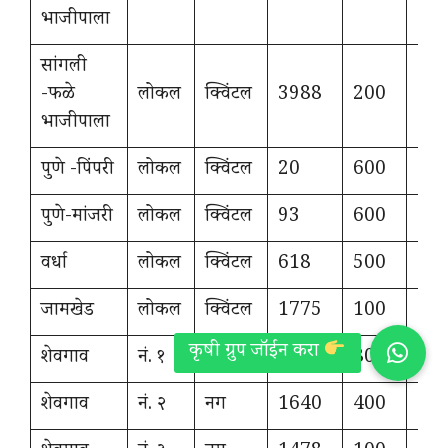
भाजीपाला
सांगली
-फळे
लोकल
क्विंटल
3988
200
12
भाजीपाला
पुणे -पिंपरी
लोकल
क्विंटल
20
600
13
पुणे-मांजरी
लोकल
क्विंटल
93
600
80
वर्धा
लोकल
क्विंटल
618
500
12
जामखेड
लोकल
क्विंटल
1775
100
14
शेवगाव
नं. १
नग
1230
800
12
शेवगाव
नं. २
नग
1640
400
70