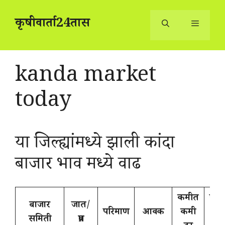
Skip
to
कृषीवार्ता24तास
content
Menu
kanda market
today
या जिल्ह्यांमध्ये झाली कांदा
बाजार भाव मध्ये वाढ
कमीत
जास्
बाजार
जात/
परिमाण
आवक
कमी
जास
समिती
प्रत