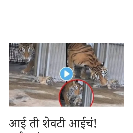
आई ती शेवटी आईचं!