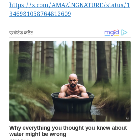
https://x.com/AMAZlNGNATURE/status/1
946981058764812609