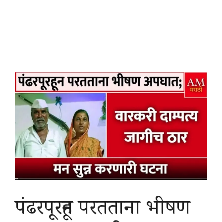
पंढरपूरहून परतताना भीषण