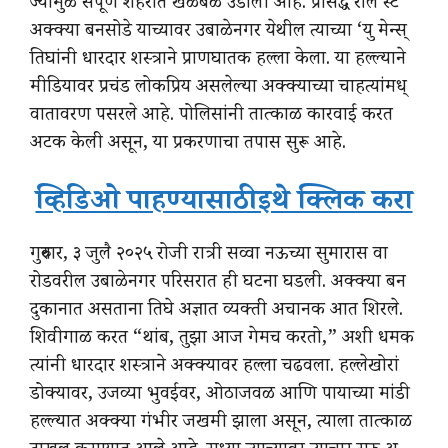
ज्यामुळे संपूर्ण शहरात खळबळ उडाली आहे. प्रसिद्ध रील स्ट
अक्क्या बनसोडे याच्यावर उबाळेनगर येथील त्याच्या ‘यु मेन्स्
तिघांनी धारदार शस्त्राने प्राणघातक हल्ला केला. या हल्ल्याने
मीडियावर प्रचंड लोकप्रिय असलेल्या अक्क्याच्या चाहत्यांमध्
वातावरण पसरले आहे. पोलिसांनी तात्काळ कारवाई करत
अटक केली असून, या प्रकरणाचा तपास सुरू आहे.
व्हिडिओ पाहण्यासाठी इथे क्लिक करा
गुरुवार, ३ जुलै २०२५ रोजी रात्री सव्वा नऊच्या सुमारास वा
रोडवरील उबाळेनगर परिसरात ही घटना घडली. अक्क्या बन
दुकानात असताना तिघे अज्ञात व्यक्ती अचानक आत शिरले.
शिवीगाळ करत “थांब, तुझा आज गेमच करतो,” अशी धमक
त्यांनी धारदार शस्त्राने अक्क्यावर हल्ला चढवला. हल्लेखोरां
डोक्यावर, उजव्या भुवईवर, ओठाजवळ आणि पायाच्या मांडी
हल्ल्यात अक्क्या गंभीर जखमी झाला असून, त्याला तात्काळ