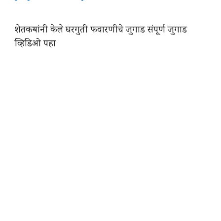
शेतकऱ्यांनी केले घरगुती फवारणीचे जुगाड संपूर्ण जुगाड
व्हिडिओ पहा