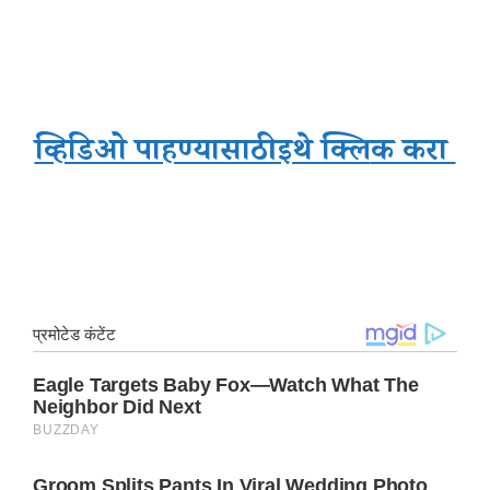
व्हिडिओ पाहण्यासाठी इथे क्लि
क करा