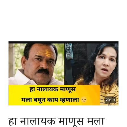
हा नालायक माणूस मला