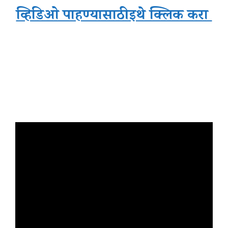
व्हिडिओ पाहण्यासाठी इथे क्लिक करा