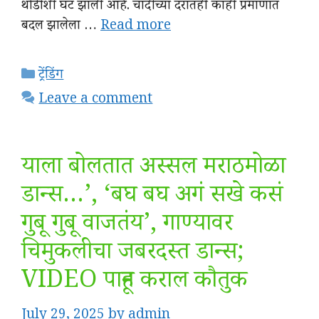
थोडीशी घट झाली आहे. चांदीच्या दरातही काही प्रमाणात
बदल झालेला …
Read more
Categories
ट्रेंडिंग
Leave a comment
याला बोलतात अस्सल मराठमोळा
डान्स…’, ‘बघ बघ अगं सखे कसं
गुबू गुबू वाजतंय’, गाण्यावर
चिमुकलीचा जबरदस्त डान्स;
VIDEO पाहून कराल कौतुक
July 29, 2025
by
admin