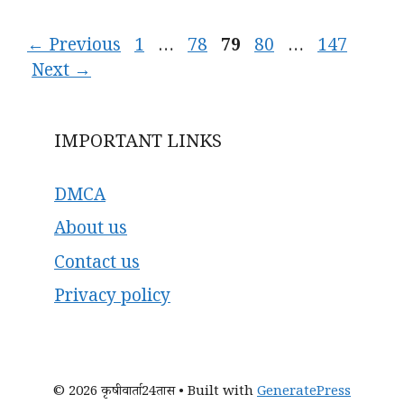
Page
Page
Page
Page
Page
←
Previous
1
…
78
79
80
…
147
Next
→
IMPORTANT LINKS
DMCA
About us
Contact us
Privacy policy
© 2026 कृषीवार्ता24तास
• Built with
GeneratePress