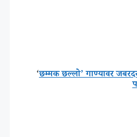
‘
छम्मक छल्लो’ गाण्यावर जबरदस
प