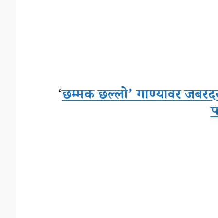
‘
छम्मक छल्लो’ गाण्यावर जबरदस
प