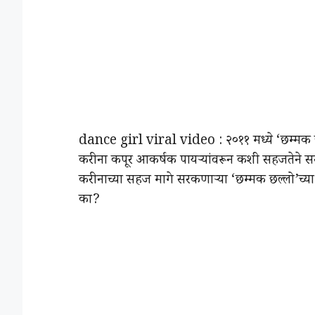
dance girl viral video : २०११ मध्ये ‘छम्मक छ
करीना कपूर आकर्षक पायऱ्यांवरून कशी सहजतेने 
करीनाच्या सहज मागे सरकणाऱ्या ‘छम्मक छल्लो’च्या
का?