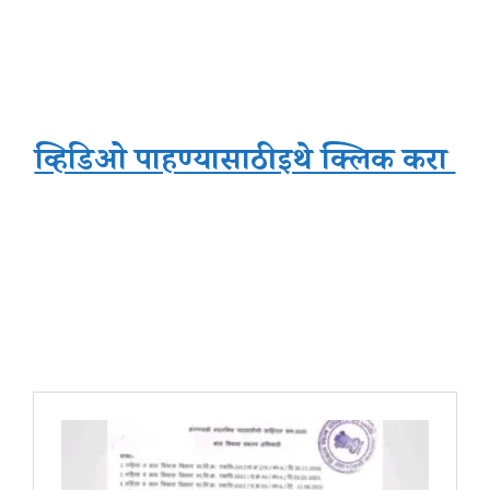
व्हिडिओ पाहण्यासाठी इथे क्लिक करा